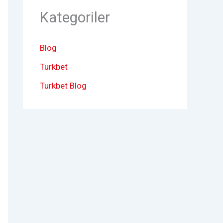
Kategoriler
Blog
Turkbet
Turkbet Blog