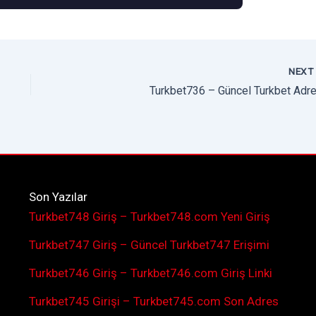
NEX
Turkbet736 – Güncel Turkbet Adre
Son Yazılar
Turkbet748 Giriş – Turkbet748.com Yeni Giriş
Turkbet747 Giriş – Güncel Turkbet747 Erişimi
Turkbet746 Giriş – Turkbet746.com Giriş Linki
Turkbet745 Girişi – Turkbet745.com Son Adres