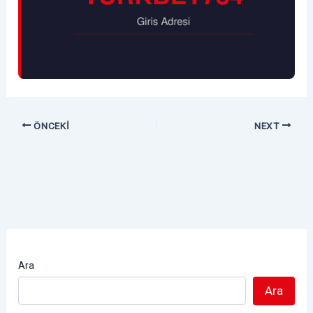
ÖNCEKI
NEXT
Ara
Ara