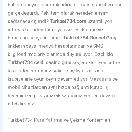
bahis deneyimi sunmak adına domain güncellemesi
gerçekleştirdi. Peki tam olarak nereden erişim
sağlanacak şimdi?
Turkbet734.com
uzantılı yeni
adres üzerinden tüm oyun seçeneklerine ve
bonuslara ulaşabilirsiniz.
Turkbet734 Güncel Giriş
linkleri sosyal medya hesaplarından ve SMS
bilgilendirmeleriyle anında duyuruluyor. Özellikle
Turkbet734 canli casino giris
seçenekleri yeni adres
üzerinden sorunsuz şekilde açılıyor ve canlı
krupiyelerle oyun keyfi devam ediyor. Masaüstü ve
mobil cihazlardan aynı hızda bağlantı kurabilir,
hesabınıza giriş yaparak kaldığınız yerden devam
edebilirsiniz.
Turkbet734 Para Yatırma ve Çekme Yöntemleri