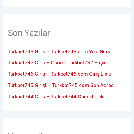
Son Yazılar
Turkbet748 Giriş – Turkbet748.com Yeni Giriş
Turkbet747 Giriş – Güncel Turkbet747 Erişimi
Turkbet746 Giriş – Turkbet746.com Giriş Linki
Turkbet745 Girişi – Turkbet745.com Son Adres
Turkbet744 Giriş – Turkbet744 Güncel Link