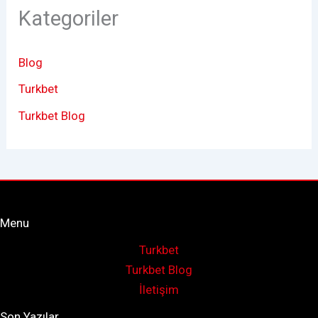
Kategoriler
Blog
Turkbet
Turkbet Blog
Menu
Turkbet
Turkbet Blog
İletişim
Son Yazılar