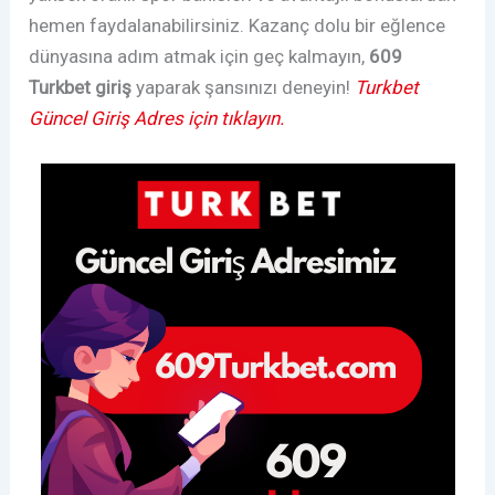
hemen faydalanabilirsiniz. Kazanç dolu bir eğlence
dünyasına adım atmak için geç kalmayın,
609
Turkbet giriş
yaparak şansınızı deneyin!
Turkbet
Güncel Giriş Adres için tıklayın.