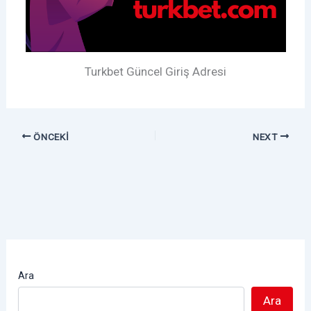
Turkbet Güncel Giriş Adresi
ÖNCEKI
NEXT
Ara
Ara