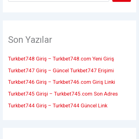
Son Yazılar
Turkbet748 Giriş – Turkbet748.com Yeni Giriş
Turkbet747 Giriş – Güncel Turkbet747 Erişimi
Turkbet746 Giriş – Turkbet746.com Giriş Linki
Turkbet745 Girişi – Turkbet745.com Son Adres
Turkbet744 Giriş – Turkbet744 Güncel Link