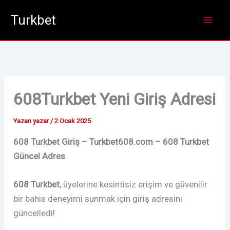
İçeriğe
Turkbet
atla
608Turkbet Yeni Giriş Adresi
Yazan
yazar
/
2 Ocak 2025
608 Turkbet Giriş – Turkbet608.com – 608 Turkbet
Güncel Adres
608 Turkbet
, üyelerine kesintisiz erişim ve güvenilir
bir bahis deneyimi sunmak için giriş adresini
güncelledi!