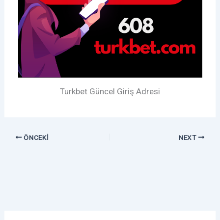
Turkbet Güncel Giriş Adresi
ÖNCEKI
NEXT