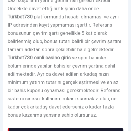
bazı koşulların yerine getirilmesi gerekmektedir.
Öncelikle davet ettiğiniz kişinin daha önce
Turkbet730
platformunda hesabı olmaması ve aynı
IP adresinden kayıt yapmaması şarttır. Referans
bonusunun çevrim şartı genellikle 5 kat olarak
belirlenmiş olup, bonus tutarı belirli bir çevrim şartını
tamamladıktan sonra çekilebilir hale gelmektedir.
Turkbet730 canli casino giris
ve spor bahisleri
bölümlerinde yapılan bahisler çevrim şartına dahil
edilmektedir. Ayrıca davet edilen arkadaşınızın
minimum yatırım tutarını gerçekleştirmesi ve en az
bir bahis kuponu oynaması gerekmektedir. Referans
sistemi sınırsız kullanım imkanı sunmakta olup, ne
kadar çok arkadaş davet ederseniz o kadar fazla
bonus kazanma şansına sahip olursunuz.