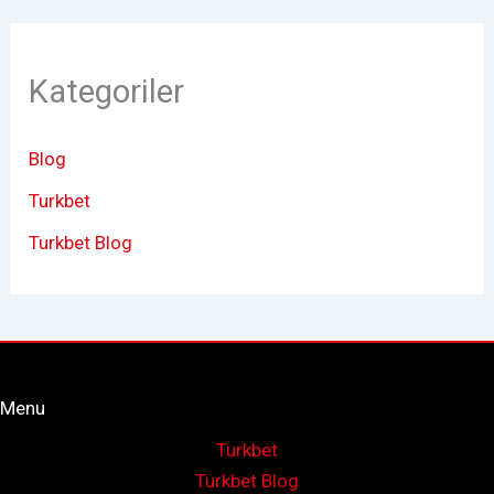
Kategoriler
Blog
Turkbet
Turkbet Blog
Menu
Turkbet
Turkbet Blog