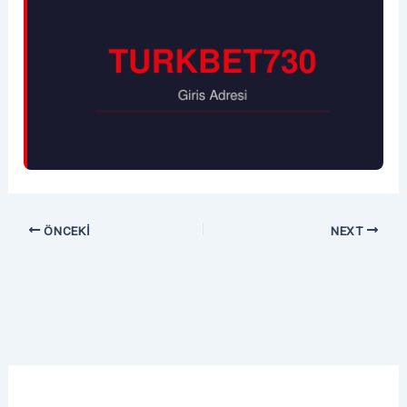
ÖNCEKI
NEXT