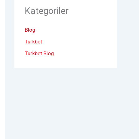
Kategoriler
Blog
Turkbet
Turkbet Blog