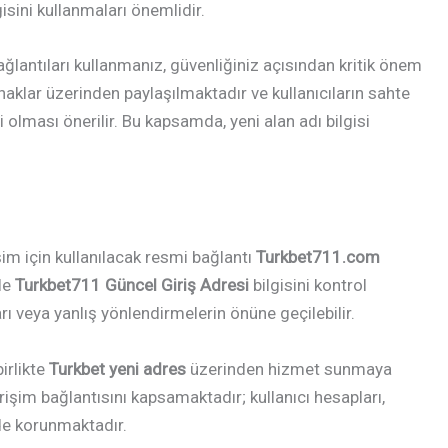
isini kullanmaları önemlidir.
lantıları kullanmanız, güvenliğiniz açısından kritik önem
naklar üzerinden paylaşılmaktadır ve kullanıcıların sahte
 olması önerilir. Bu kapsamda, yeni alan adı bilgisi
im için kullanılacak resmi bağlantı
Turkbet711.com
kle
Turkbet711 Güncel Giriş Adresi
bilgisini kontrol
rı veya yanlış yönlendirmelerin önüne geçilebilir.
irlikte
Turkbet yeni adres
üzerinden hizmet sunmaya
şim bağlantısını kapsamaktadır; kullanıcı hesapları,
lde korunmaktadır.