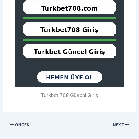
Turkbet 708 Güncel Giriş
ÖNCEKI
NEXT