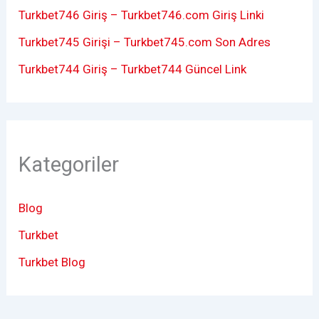
Turkbet746 Giriş – Turkbet746.com Giriş Linki
Turkbet745 Girişi – Turkbet745.com Son Adres
Turkbet744 Giriş – Turkbet744 Güncel Link
Kategoriler
Blog
Turkbet
Turkbet Blog