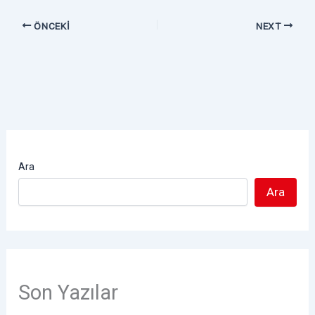
ÖNCEKI
NEXT
Ara
Ara
Son Yazılar