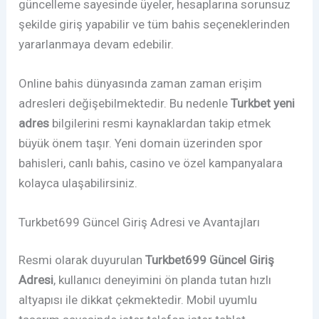
güncelleme sayesinde üyeler, hesaplarına sorunsuz
şekilde giriş yapabilir ve tüm bahis seçeneklerinden
yararlanmaya devam edebilir.
Online bahis dünyasında zaman zaman erişim
adresleri değişebilmektedir. Bu nedenle
Turkbet yeni
adres
bilgilerini resmi kaynaklardan takip etmek
büyük önem taşır. Yeni domain üzerinden spor
bahisleri, canlı bahis, casino ve özel kampanyalara
kolayca ulaşabilirsiniz.
Turkbet699 Güncel Giriş Adresi ve Avantajları
Resmi olarak duyurulan
Turkbet699 Güncel Giriş
Adresi
, kullanıcı deneyimini ön planda tutan hızlı
altyapısı ile dikkat çekmektedir. Mobil uyumlu