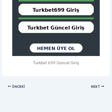
Turkbet 699 Güncel Giriş
ÖNCEKI
NEXT