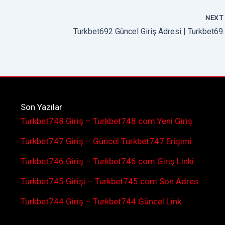
NEX
Turkbet692 Güncel 
Son Yazılar
Turkbet748 Giriş – Turkbet748.com Yeni Giriş
Turkbet747 Giriş – Güncel Turkbet747 Erişimi
Turkbet746 Giriş – Turkbet746.com Giriş Linki
Turkbet745 Girişi – Turkbet745.com Son Adres
Turkbet744 Giriş – Turkbet744 Güncel Link