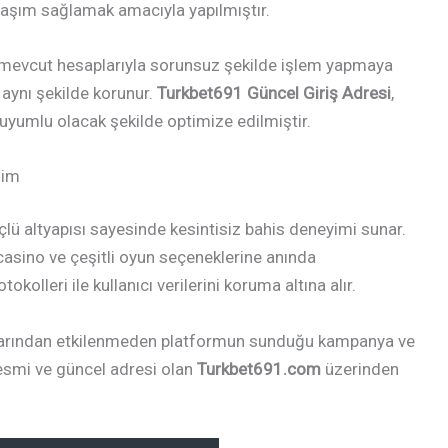
ulaşım sağlamak amacıyla yapılmıştır.
r, mevcut hesaplarıyla sorunsuz şekilde işlem yapmaya
 aynı şekilde korunur.
Turkbet691 Güncel Giriş Adresi
,
yumlu olacak şekilde optimize edilmiştir.
şim
üçlü altyapısı sayesinde kesintisiz bahis deneyimi sunar.
casino ve çeşitli oyun seçeneklerine anında
tokolleri ile kullanıcı verilerini koruma altına alır.
unlarından etkilenmeden platformun sunduğu kampanya ve
 resmi ve güncel adresi olan
Turkbet691.com
üzerinden