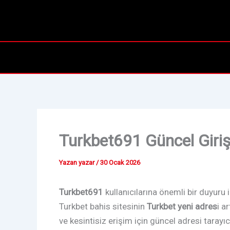
İçeriğe
atla
Turkbet691 Güncel Giri
Yazan
yazar
/
30 Ocak 2026
Turkbet691
kullanıcılarına önemli bir duyuru
Turkbet bahis sitesinin
Turkbet yeni adres
i a
ve kesintisiz erişim için güncel adresi tarayıcı