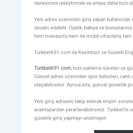
deneyimini iyileştirmek ve siteye daha hızlı 
Yeni adres üzerinden giriş yapan kullanıcıla
devam edebilir. Üyelik, bakiye ve bonuslarınız
hem masaüstü hem de mobil cihazlarla tam u
Turkbet691.com ile Kesintisiz ve Güvenli Eri
Turkbet691.com
, hızlı yükleme süreleri ve g
Güncel adres üzerinden spor bahisleri, canlı 
ulaşabilirsiniz. Ayrıca site, güncel güvenlik pro
Yeni giriş adresini takip ederek erişim sor
avantajlardan yararlanabilirsiniz. Turkbet’in
güvenle giriş yapmayı unutmayın.