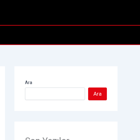
Ara
Ara