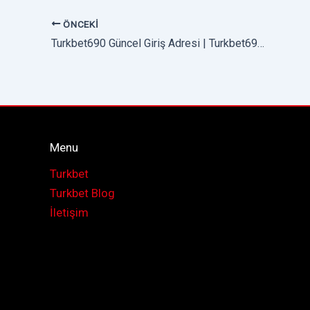
ÖNCEKI
Turkbet690 Güncel Giriş Adresi | Turkbet690.com
Menu
Turkbet
Turkbet Blog
İletişim