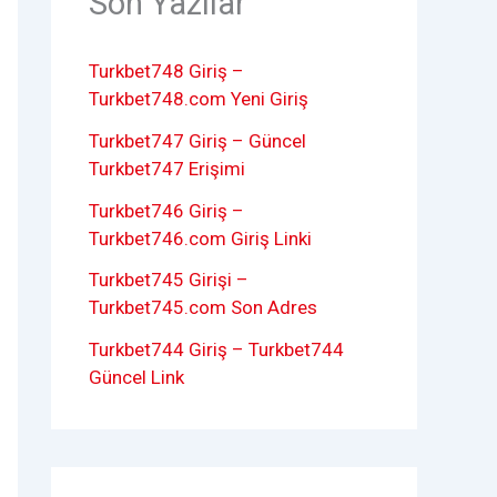
Son Yazılar
Turkbet748 Giriş –
Turkbet748.com Yeni Giriş
Turkbet747 Giriş – Güncel
Turkbet747 Erişimi
Turkbet746 Giriş –
Turkbet746.com Giriş Linki
Turkbet745 Girişi –
Turkbet745.com Son Adres
Turkbet744 Giriş – Turkbet744
Güncel Link