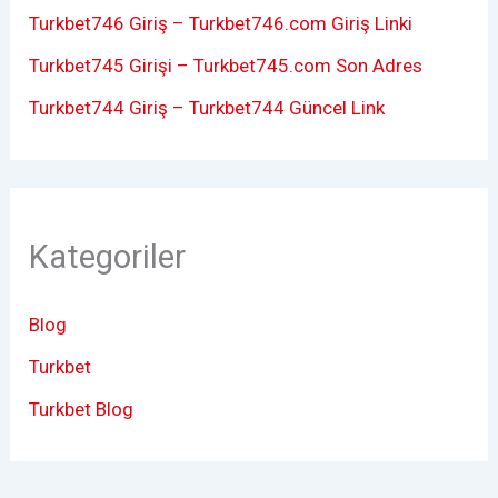
Turkbet746 Giriş – Turkbet746.com Giriş Linki
Turkbet745 Girişi – Turkbet745.com Son Adres
Turkbet744 Giriş – Turkbet744 Güncel Link
Kategoriler
Blog
Turkbet
Turkbet Blog