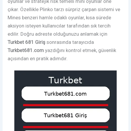
oyunlar ve stratejik risk temelli mini oyunlar öne
çıkar. Özellikle Plinko tarzı sürpriz çarpan sistemi ve
Mines benzeri hamle odaklı oyunlar, kısa sürede
aksiyon isteyen kullanıcılar tarafından sık tercih
edilir. Doğru adreste olduğunuzu anlamak için
Turkbet 681 Giriş
sonrasında tarayıcıda
Turkbet681.com
yazdığını kontrol etmek, güvenlik
açısından en pratik adımdır.