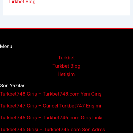
Turkbet Blog
Menu
Turkbet
Turkbet Blog
İletişim
Son Yazılar
Turkbet748 Giriş – Turkbet748.com Yeni Giriş
Turkbet747 Giriş – Güncel Turkbet747 Erişimi
Turkbet746 Giriş – Turkbet746.com Giriş Linki
Turkbet745 Girişi – Turkbet745.com Son Adres