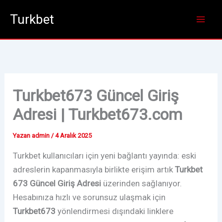
İçeriğe
Turkbet
atla
Turkbet673 Güncel Giriş
Adresi | Turkbet673.com
Yazan
admin
/
4 Aralık 2025
Turkbet kullanıcıları için yeni bağlantı yayında: eski
adreslerin kapanmasıyla birlikte erişim artık
Turkbet
673 Güncel Giriş Adresi
üzerinden sağlanıyor.
Hesabınıza hızlı ve sorunsuz ulaşmak için
Turkbet673
yönlendirmesi dışındaki linklere