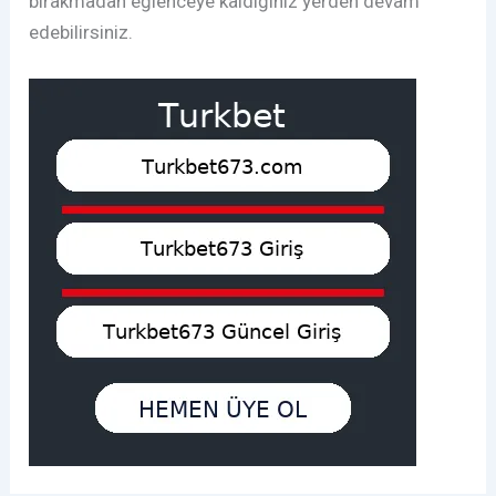
bırakmadan eğlenceye kaldığınız yerden devam
edebilirsiniz.