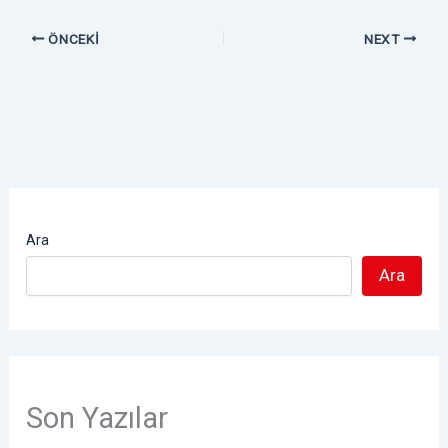
ÖNCEKI
NEXT
Ara
Ara
Son Yazılar