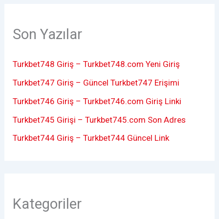
Son Yazılar
Turkbet748 Giriş – Turkbet748.com Yeni Giriş
Turkbet747 Giriş – Güncel Turkbet747 Erişimi
Turkbet746 Giriş – Turkbet746.com Giriş Linki
Turkbet745 Girişi – Turkbet745.com Son Adres
Turkbet744 Giriş – Turkbet744 Güncel Link
Kategoriler