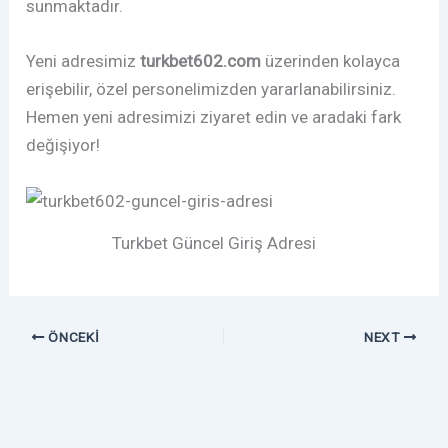
sunmaktadır.
Yeni adresimiz
turkbet602.com
üzerinden kolayca
erişebilir, özel personelimizden yararlanabilirsiniz.
Hemen yeni adresimizi ziyaret edin ve aradaki fark
değişiyor!
Turkbet Güncel Giriş Adresi
ÖNCEKI
NEXT