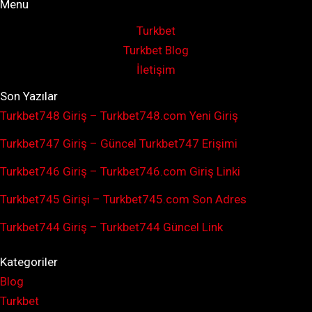
Menu
Turkbet
Turkbet Blog
İletişim
Son Yazılar
Turkbet748 Giriş – Turkbet748.com Yeni Giriş
Turkbet747 Giriş – Güncel Turkbet747 Erişimi
Turkbet746 Giriş – Turkbet746.com Giriş Linki
Turkbet745 Girişi – Turkbet745.com Son Adres
Turkbet744 Giriş – Turkbet744 Güncel Link
Kategoriler
Blog
Turkbet