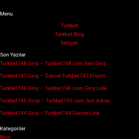
Menu
Turkbet
Turkbet Blog
İletişim
Son Yazılar
Turkbet748 Giriş – Turkbet748.com Yeni Giriş
Turkbet747 Giriş – Güncel Turkbet747 Erişimi
Turkbet746 Giriş – Turkbet746.com Giriş Linki
Turkbet745 Girişi – Turkbet745.com Son Adres
Turkbet744 Giriş – Turkbet744 Güncel Link
Kategoriler
Blog