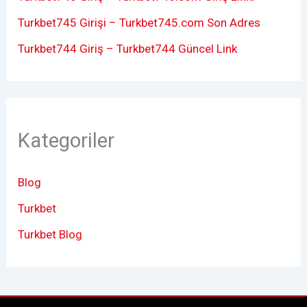
Turkbet745 Girişi – Turkbet745.com Son Adres
Turkbet744 Giriş – Turkbet744 Güncel Link
Kategoriler
Blog
Turkbet
Turkbet Blog