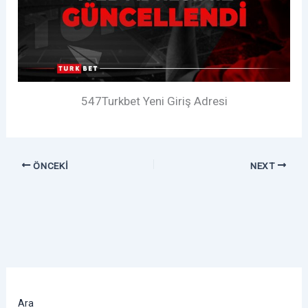
547Turkbet Yeni Giriş Adresi
ÖNCEKI
NEXT
Ara