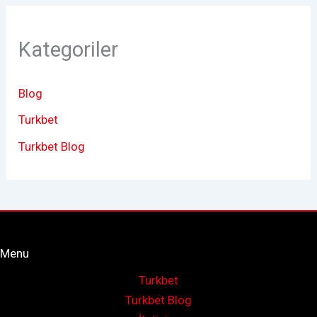
Kategoriler
Blog
Turkbet
Turkbet Blog
Menu
Turkbet
Turkbet Blog